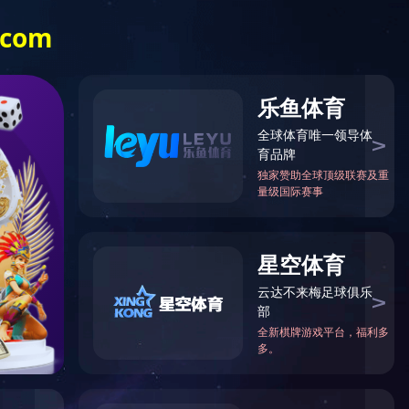
鱼（中国）体育官方网站
|
乐动注册
|
安博站·官方版网站登录入口
|