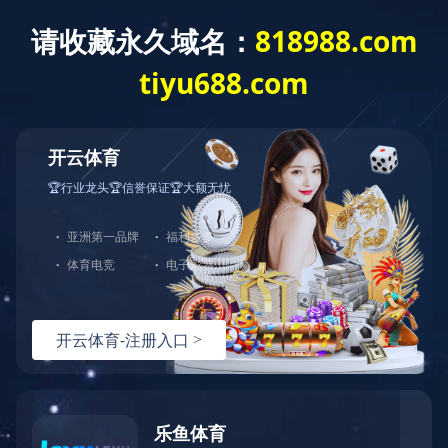
开云手机站官方版网站登录入口
|
LEJING.COM
|
开云(中
国)Kaiyun·官方网站
|
乐动在线
|
开云手机官方版登录入口
|
leyu·乐鱼（中国）体育官方网站
|
乐动注册
|
安博站·官方版网
站登录入口
|
c7网页版
|