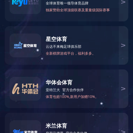
微信公众号
客户端
开云手机站官方版网站登录入口
|
LEJING.COM
|
开云(中
国)Kaiyun·官方网站
|
乐动在线
|
开云手机官方版登录入口
|
leyu·乐鱼（中国）体育官方网站
|
乐动注册
|
安博站·官方版网站
12345热线
登录入口
|
c7网页版
|
留言
TOP
- 收起 -